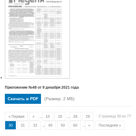
Приложение №48 от 9 декабря 2021 года
Скачать в PDF
(Размер: 2 МБ)
Страница 30 из 77
« Первая
«
...
10
20
...
28
29
30
31
32
...
40
50
60
...
»
Последняя »