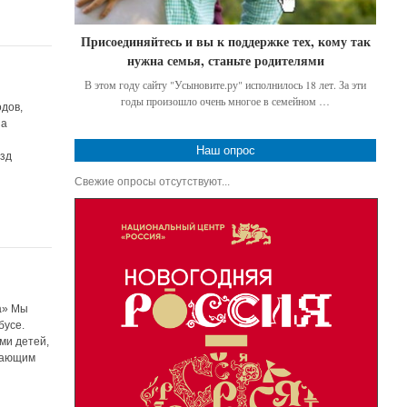
Присоединяйтесь и вы к поддержке тех, кому так
нужна семья, станьте родителями
В этом году сайту "Усыновите.ру" исполнилось 18 лет. За эти
годы произошло очень многое в семейном …
дов,
на
Наш опрос
езд
Свежие опросы отсутствуют...
а» Мы
бусе.
ми детей,
ывающим