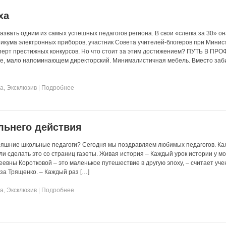
ха
звать одним из самых успешных педагогов региона. В свои «слегка за 30» он
никума электронных приборов, участник Совета учителей-блогеров при Минис
сперт престижных конкурсов. Но что стоит за этим достижением? ПУТЬ В П
те, мало напоминающем директорский. Минималистичная мебель. Вместо заб
та
,
Эксклюзив
|
Подробнее
льнего действия
одняшние школьные педагоги? Сегодня мы поздравляем любимых педагогов. Ка
ли сделать это со страниц газеты. Живая история – Каждый урок истории у м
евны Коротковой – это маленькое путешествие в другую эпоху, – считает уче
за Трященко. – Каждый раз […]
та
,
Эксклюзив
|
Подробнее