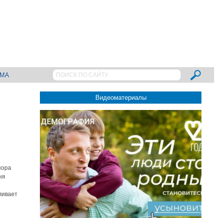
АМА
Видеоматериалы
пора
ня
ливает