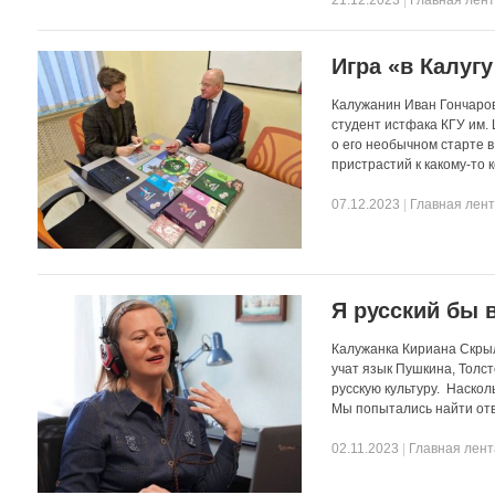
Игра «в Калугу
Калужанин Иван Гончаров
студент истфака КГУ им.
о его необычном старте 
пристрастий к какому-то 
07.12.2023
|
Главная лен
Я русский бы 
Калужанка Кириана Скрыл
учат язык Пушкина, Толст
русскую культуру. Наско
Мы попытались найти отве
02.11.2023
|
Главная лент