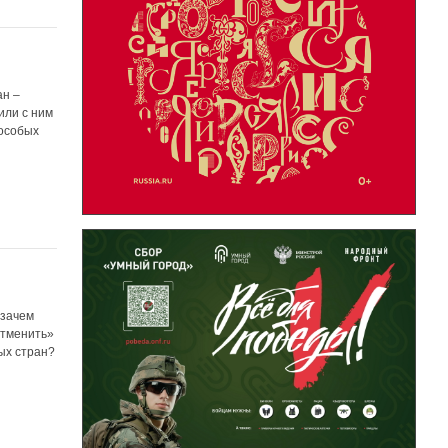
ан –
или с ним
 особых
 зачем
отменить»
ых стран?