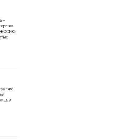
а –
терстве
РОФЕССИЮ
итых
лужские
оей
ница 9