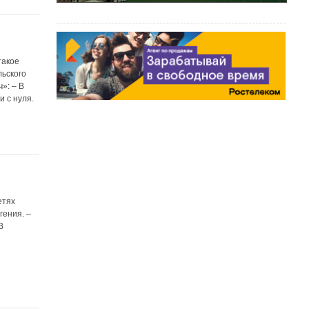
такое
льского
»: – В
и с нуля.
етях
гения. –
В