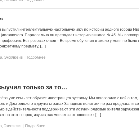
»
 выпустил интеллектуальную настольную игру по истории родного города Ив
 Циолковского. Параллельно он преподаёт историю в школе № 45. Мы поговор
в профессию. Без розовых очков – Во время обучения в школе у меня не было
конкретному предмету, […]
та
,
Эксклюзив
|
Подробнее
выучил только за то…
ёва уже семь лет обучает иностранцев русскому. Мы поговорили с ней о том,
ого и Достоевского в других странах Западные политики не раз предлагали «
лько в действительности поддерживают эти лозунги рядовые жители зарубежн
т на этот вопрос, изучив, как меняется отношение к […]
а
,
Эксклюзив
|
Подробнее