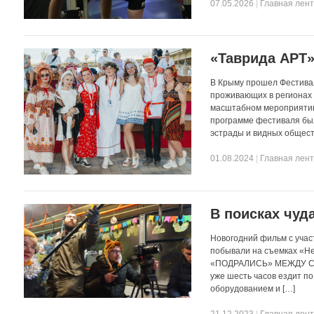
07.05.2026
|
Главная лен
«Таврида АРТ»
В Крыму прошел Фестивал
проживающих в регионах 
масштабном мероприятии 
программе фестиваля был
эстрады и видных общест
01.08.2024
|
Главная лен
В поисках чуд
Новогодний фильм с учас
побывали на съемках «Не
«ПОДРАЛИСЬ» МЕЖДУ СОБО
уже шесть часов ездит п
оборудованием и […]
21.12.2023
|
Главная лен