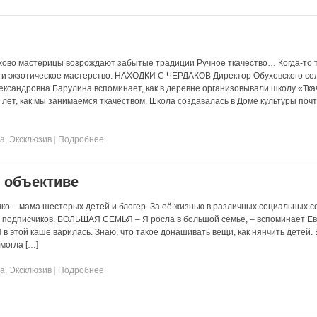
й
хово мастерицы возрождают забытые традиции Ручное ткачество… Когда-то 
ти экзотическое мастерство. НАХОДКИ С ЧЕРДАКОВ Директор Обуховского се
ександровна Барулина вспоминает, как в деревне организовывали школу «Ткач
 лет, как мы занимаемся ткачеством. Школа создавалась в Доме культуры почт
та
,
Эксклюзив
|
Подробнее
 объективе
ко – мама шестерых детей и блогер. За её жизнью в различных социальных с
 подписчиков. БОЛЬШАЯ СЕМЬЯ – Я росла в большой семье, – вспоминает Ев
 в этой каше варилась. Знаю, что такое донашивать вещи, как нянчить детей. 
могла […]
та
,
Эксклюзив
|
Подробнее