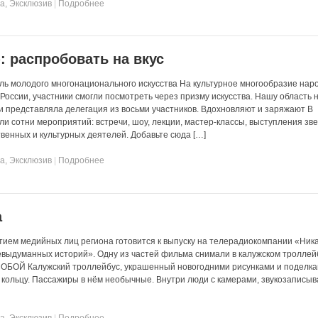
та
,
Эксклюзив
|
Подробнее
: распробовать на вкус
ь молодого многонационального искусства На культурное многообразие наро
России, участники смогли посмотреть через призму искусства. Нашу область 
представляла делегация из восьми участников. Вдохновляют и заряжают В
и сотни мероприятий: встречи, шоу, лекции, мастер-классы, выступления зв
венных и культурных деятелей. Добавьте сюда […]
та
,
Эксклюзив
|
Подробнее
а
тием медийных лиц региона готовится к выпуску на телерадиокомпании «Ник
выдуманных историй». Одну из частей фильма снимали в калужском троллей
Й Калужский троллейбус, украшенный новогодними рисунками и поделка
о кольцу. Пассажиры в нём необычные. Внутри люди с камерами, звукозапис
та
,
Эксклюзив
|
Подробнее