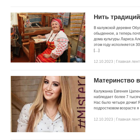
Нить традици
В калужской деревне Обу
обыденное, а теперь поч
дома культуры Лариса Ал
этом году исполняется 30
[…]
12.10.2023
|
Главная лен
Материнство в
Калужанка Евгения Цапен
наблюдает более 7 тысяч
Нас было четыре дочки! Я
подростковом возрасте я 
12.10.2023
|
Главная лен