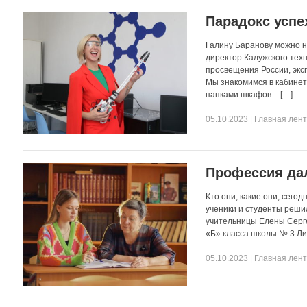
Парадокс успе
Галину Баранову можно на
директор Калужского тех
просвещения России, эк
Мы знакомимся в кабине
папками шкафов – […]
05.10.2023
|
Главная лен
Профессия да
Кто они, какие они, сег
ученики и студенты реши
учительницы Елены Серге
«Б» класса школы № 3 Ли
05.10.2023
|
Главная лен