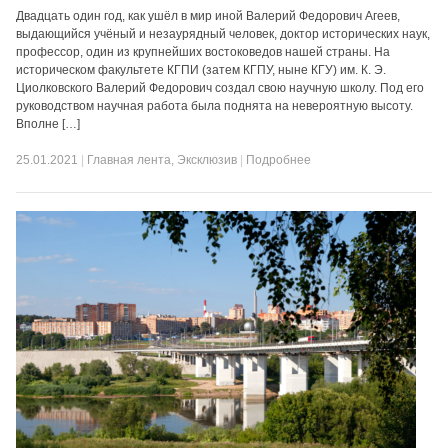
Двадцать один год, как ушёл в мир иной Валерий Федорович Агеев,
выдающийся учёный и незаурядный человек, доктор исторических наук,
профессор, один из крупнейших востоковедов нашей страны. На
историческом факультете КГПИ (затем КГПУ, ныне КГУ) им. К. Э.
Циолковского Валерий Федорович создал свою научную школу. Под его
руководством научная работа была поднята на невероятную высоту.
Вполне […]
25.01.2021
|
Главная лента
,
Эксклюзив
|
Подробнее