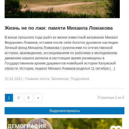
Жизнь не по лжи: памяти Михаила Ломакова
В конце прошлого года ушёл из жизни известный калужанин Михаил
Федорович Ломаков, оставив после себя богатое духовное наследие
Личный фонд Михаила Ломакова с рукописями по отечественной
истории, краеведению, исследованиям по рабочему и молодежному
движению нашего региона в настоящее время размещены в
Государственном архиве документов новейшей истории Калужской
области. Историк, педагог Михаил Ломаков родился 11 октября […]
22.01.2021
|
Главная лента
,
Эксклюзив
|
Подробнее
Страница 1 из 3
1
2
3
»
Видеоматериалы